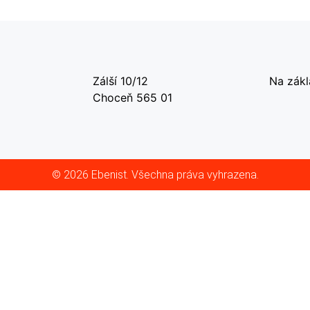
Zálší 10/12
Na zák
Choceň 565 01
© 2026 Ebenist. Všechna práva vyhrazena.